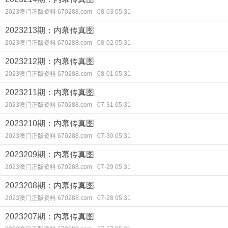
2023澳门正版资料 670288.com
08-03 05:31
2023213期：内幕传真图
2023澳门正版资料 670288.com
08-02 05:31
2023212期：内幕传真图
2023澳门正版资料 670288.com
08-01 05:31
2023211期：内幕传真图
2023澳门正版资料 670288.com
07-31 05:31
2023210期：内幕传真图
2023澳门正版资料 670288.com
07-30 05:31
2023209期：内幕传真图
2023澳门正版资料 670288.com
07-29 05:31
2023208期：内幕传真图
2023澳门正版资料 670288.com
07-28 05:31
2023207期：内幕传真图