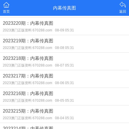
内幕传真图
首页
返回
2023220期：内幕传真图
2023澳门正版资料 670288.com
08-09 05:31
2023219期：内幕传真图
2023澳门正版资料 670288.com
08-08 05:31
2023218期：内幕传真图
2023澳门正版资料 670288.com
08-07 05:31
2023217期：内幕传真图
2023澳门正版资料 670288.com
08-06 05:31
2023216期：内幕传真图
2023澳门正版资料 670288.com
08-05 05:31
2023215期：内幕传真图
2023澳门正版资料 670288.com
08-04 05:31
2023214期：内幕传真图